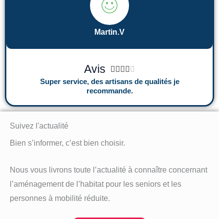
Martin.V
N
Avis





o
Super service, des artisans de qualités je
recommande.
t
é
4
Suivez l'actualité
s
Bien s’informer, c’est bien choisir.
u
r
Nous vous livrons toute l’actualité à connaître concernant
5
l’aménagement de l’habitat pour les seniors et les
personnes à mobilité réduite.