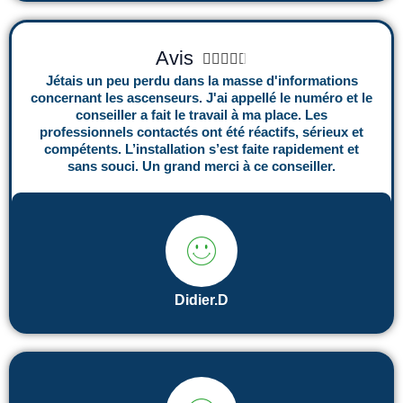
r
5
N
Avis





o
Jétais un peu perdu dans la masse d'informations
concernant les ascenseurs. J'ai appellé le numéro et le
t
conseiller a fait le travail à ma place. Les
é
professionnels contactés ont été réactifs, sérieux et
compétents. L’installation s’est faite rapidement et
4
sans souci. Un grand merci à ce conseiller.
.
5
s
u
r
Didier.D
5