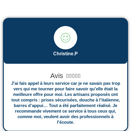
Christine.P
N
Avis





o
J'ai fais appel à leurs service car je ne savais pas trop
vers qui me tourner pour faire savoir qu'elle était la
t
meilleure offre pour moi. Les artisans proposés ont
é
tout compris : prises sécurisées, douche à l’italienne,
barres d’appui… Tout a été parfaitement réalisé. Je
5
recommande vivement ce service à tous ceux qui,
s
comme moi, veulent avoir des professionnels à
l'écoute.
u