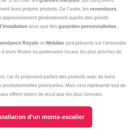
ché. D’un côté, les
grandes marques
, qui conçoivent,
ment leurs propres produits. De l’autre, les
revendeurs
,
 s’approvisionnent généralement auprès des grands
’installation
ainsi que des
garanties personnalisées
.
pendance Royale
ou
Mobilae
sont présents sur l’ensemble
ion à leurs filiales ou partenaires locaux les plus proches de
rs, car ils proposent parfois des produits avec de bons
ns promotionnelles ponctuelles. Mais cela représente tout de
ques offrent moins de recul que les plus connues.
stallation d’un monte-escalier