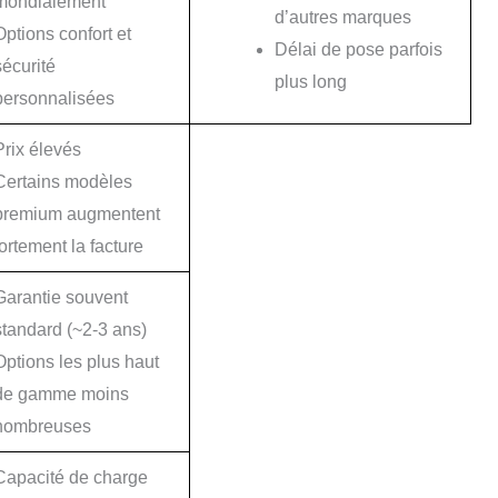
mondialement
d’autres marques
Options confort et
Délai de pose parfois
sécurité
plus long
personnalisées
Prix élevés
Certains modèles
premium augmentent
fortement la facture
Garantie souvent
standard (~2-3 ans)
Options les plus haut
de gamme moins
nombreuses
Capacité de charge