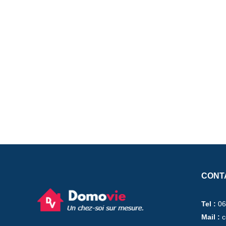
CONT
Tel :
06
Mail :
c