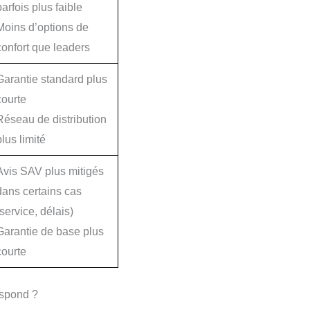
parfois plus faible
Moins d’options de
confort que leaders
Garantie standard plus
courte
Réseau de distribution
plus limité
Avis SAV plus mitigés
dans certains cas
(service, délais)
Garantie de base plus
courte
espond ?