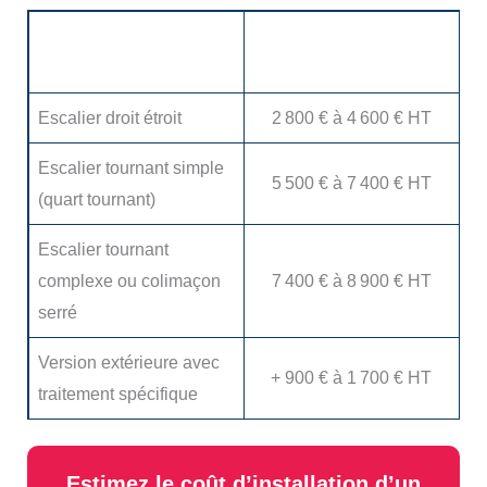
Configuration du
Prix HT pose incluse
monte-escalier debout
Escalier droit étroit
2 800 € à 4 600 € HT
Escalier tournant simple
5 500 € à 7 400 € HT
(quart tournant)
Escalier tournant
complexe ou colimaçon
7 400 € à 8 900 € HT
serré
Version extérieure avec
+ 900 € à 1 700 € HT
traitement spécifique
Estimez le coût d’installation d’un