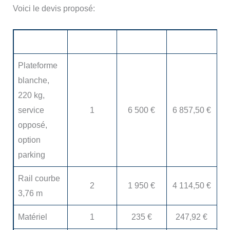
Voici le devis proposé:
Description
Qté
Prix HT
Total TTC
Plateforme
blanche,
220 kg,
service
1
6 500 €
6 857,50 €
opposé,
option
parking
Rail courbe
2
1 950 €
4 114,50 €
3,76 m
Matériel
1
235 €
247,92 €